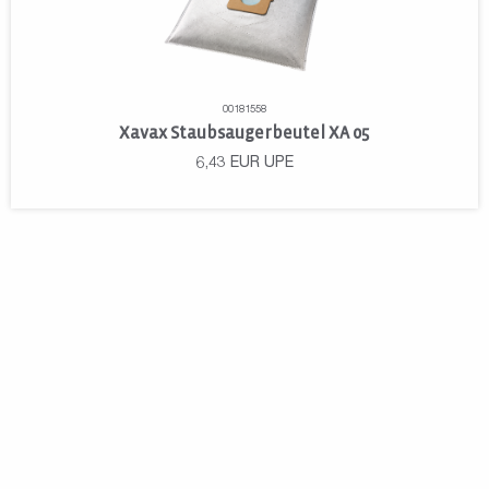
00181558
Xavax Staubsaugerbeutel XA 05
6,43
EUR
UPE