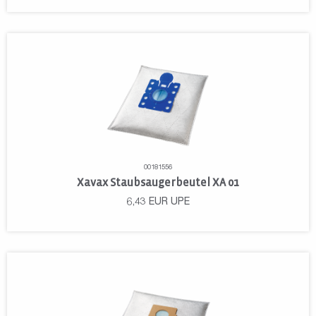
00181556
Xavax Staubsaugerbeutel XA 01
6,43
EUR
UPE