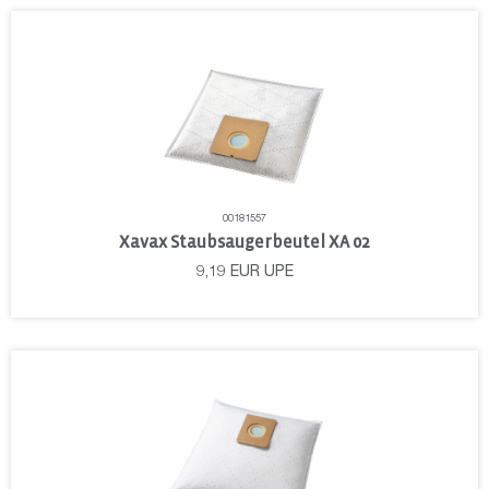
00181557
Xavax Staubsaugerbeutel XA 02
9,19
EUR
UPE